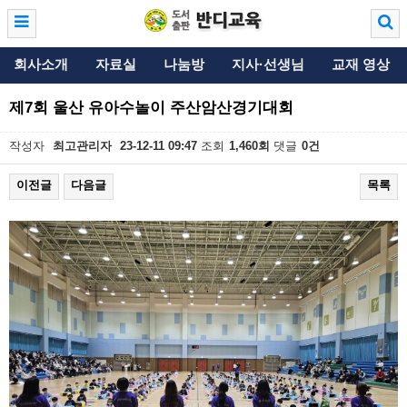
회사소개
자료실
나눔방
지사·선생님
교재 영상
제7회 울산 유아수놀이 주산암산경기대회
작성자
최고관리자
23-12-11 09:47
조회
1,460회
댓글
0건
이전글
다음글
목록
본문