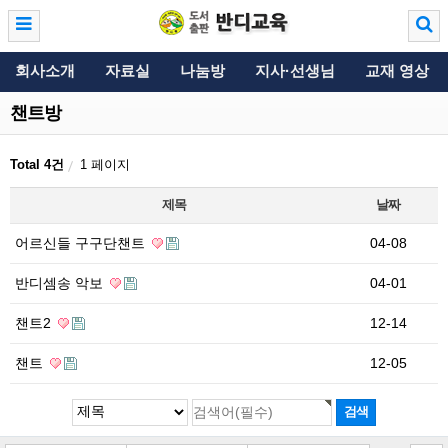
회사소개
자료실
나눔방
지사·선생님
교재 영상
챈트방
Total 4건
1 페이지
제목
날짜
어르신들 구구단챈트
04-08
반디셈송 악보
04-01
챈트2
12-14
챈트
12-05