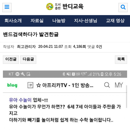
회사소개
자료실
나눔방
지사·선생님
교재 영상
밴드검색하다가 발견한글
작성자
최고관리자
20-04-21 11:07
조회
4,186회
댓글
0건
이전글
다음글
목록
본문